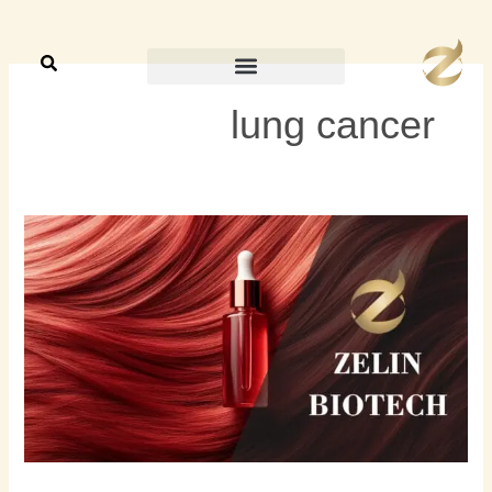
خطي
لى
لمحتوى
lung cancer
هل
صبغات
الشعر
مسببة
للسرطان؟
كيف
تصبغ
شعرك
بأمان؟