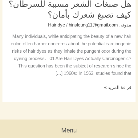
هل صبغات الشعر مسببة للسرطان؟
كيف تصبغ شعرك بأمان؟
مدونة
,
hinsleung11@gmail.com
/
Hair dye
Many individuals, while anticipating the beauty of a new hair
color, often harbor concerns about the potential carcinogenic
risks of hair dyes as they inhale the pungent odor during the
dyeing process. 01 Are Hair Dyes Actually Carcinogenic?
This question has been the subject of research since the
1960s: In 1963, studies found that […]
قراءة المزيد »
Menu