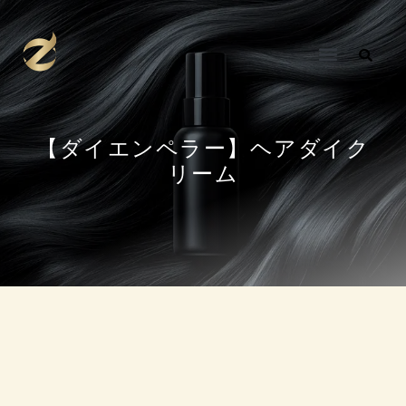
内
容
を
ス
キ
ッ
プ
【ダイエンペラー】ヘアダイク
リーム