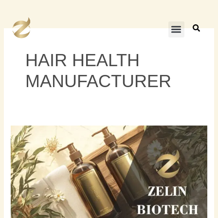
Skip
to
content
HAIR HEALTH
MANUFACTURER
ผู้
ผลิต
ผลิตภัณฑ์
ดูแล
เส้นผม
ฉลาก
ส่วน
ตัว