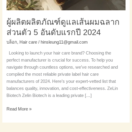
5
อันดับ
แรก
ผู้ผลิตผลิตภัณฑ์ดูแลเส้นผมฉลาก
ปี
ส่วนตัว 5 อันดับแรกปี 2024
2024
บล็อก
,
Hair care
/
hinsleung11@gmail.com
Looking to launch your hair care brand? Choosing the
perfect manufacturer is crucial for success. To help you
navigate through countless options, we’ve researched and
compiled the most reliable private label hair care
manufacturers of 2024. Here’s your expert-vetted list that
balances quality, innovation, and cost-effectiveness. ZeLin
Biotech Zelin Biotech is a leading private […]
Read More »