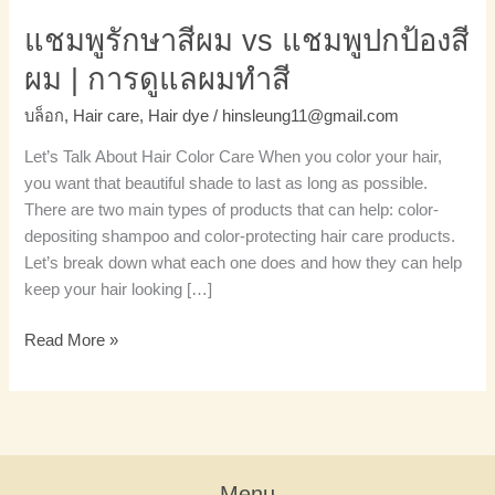
ผม
แชมพูรักษาสีผม vs แชมพูปกป้องสี
ทำสี
ผม | การดูแลผมทำสี
บล็อก
,
Hair care
,
Hair dye
/
hinsleung11@gmail.com
Let’s Talk About Hair Color Care When you color your hair,
you want that beautiful shade to last as long as possible.
There are two main types of products that can help: color-
depositing shampoo and color-protecting hair care products.
Let’s break down what each one does and how they can help
keep your hair looking […]
Read More »
Menu