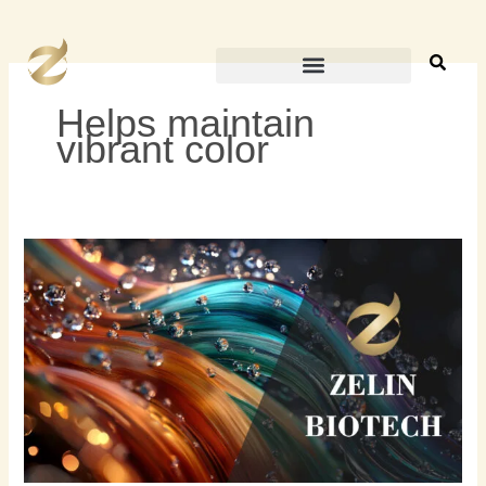
Skip
to
content
Helps maintain
vibrant color
แชมพู
รักษา
สีผม
vs
แชมพู
ปกป้อง
สีผม
|
การ
ดูแล