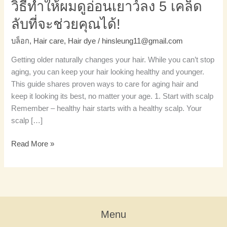
วิธีทำให้ผมดูอ่อนเยาว์ลง 5 เคล็ด
จะ
ลับที่จะช่วยคุณได้!
ช่วย
คุณ
บล็อก
,
Hair care
,
Hair dye
/
hinsleung11@gmail.com
ได้!
Getting older naturally changes your hair. While you can’t stop
aging, you can keep your hair looking healthy and younger.
This guide shares proven ways to care for aging hair and
keep it looking its best, no matter your age. 1. Start with scalp
Remember – healthy hair starts with a healthy scalp. Your
scalp […]
Read More »
Menu