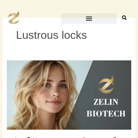
Skip
to
content
Lustrous locks
วิธี
ทำให้
ผม
ดู
อ่อน
เยาว์
ลง
5
เคล็ด
ลับ
ที่