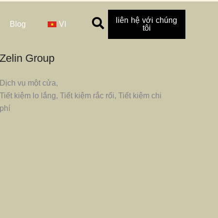
liên hệ với chúng
Blog
VI
tôi
Zelin Group
Dịch vụ một cửa,
Tiết kiệm lo lắng, Tiết kiệm rắc rối, Tiết kiệm chi
phí