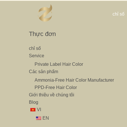
Nhảy
tới
chỉ số
nội
dung
Thực đơn
chỉ số
Service
Private Label Hair Color
Các sản phẩm
Ammonia-Free Hair Color Manufacturer
PPD-Free Hair Color
Giới thiệu về chúng tôi
Blog
VI
EN