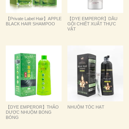
【Private Label Hair】APPLE
【DYE EMPEROR】DẦU
BLACK HAIR SHAMPOO
GỘI CHIẾT XUẤT THỰC
VẬT
【DYE EMPEROR】THẢO
NHUỘM TÓC HẠT
DƯỢC NHUỘM BONG
BÓNG