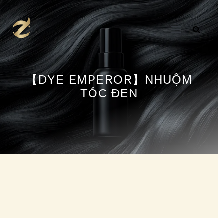
Nhảy
tới
nội
dung
【DYE EMPEROR】NHUỘM
TÓC ĐEN