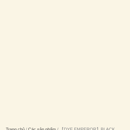
Trang chủ
/
Các sản phẩm
/ 【DYE EMPEROR】BLACK