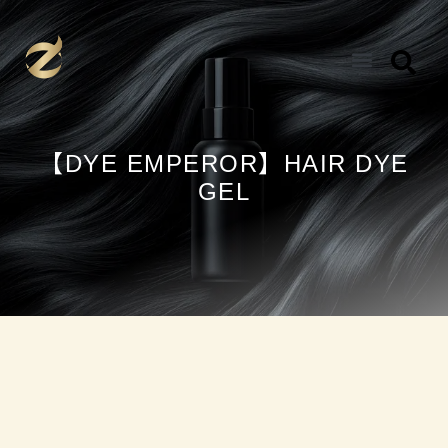
跳
至
内
容
【DYE EMPEROR】HAIR DYE
GEL