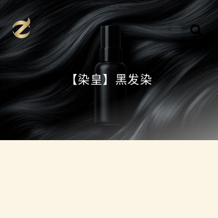
跳
至
内
容
【染皇】黑发染