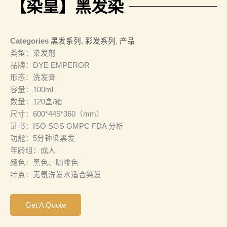
【染皇】黑发染
Categories
黑发系列
,
彩发系列
,
产品
类型：染发剂
品牌：DYE EMPEROR
形态：洗发膏
容量：100ml
数量：120盒/箱
尺寸：600*445*360（mm）
证书：ISO SGS GMPC FDA 分析
功能：5分钟染黑发
年龄组：成人
颜色：黑色、咖啡色
特点：无氨洗发水适合染发
Get A Quote