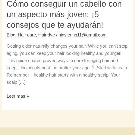
Cómo conseguir un cabello con
que
un aspecto más joven: ¡5
te
ayudarán!
consejos que te ayudarán!
Blog
,
Hair care
,
Hair dye
/
hinsleung11@gmail.com
Getting older naturally changes your hair. While you can’t stop
aging, you can keep your hair looking healthy and younger.
This guide shares proven ways to care for aging hair and
keep it looking its best, no matter your age. 1. Start with scalp
Remember – healthy hair starts with a healthy scalp. Your
scalp […]
Leer más »