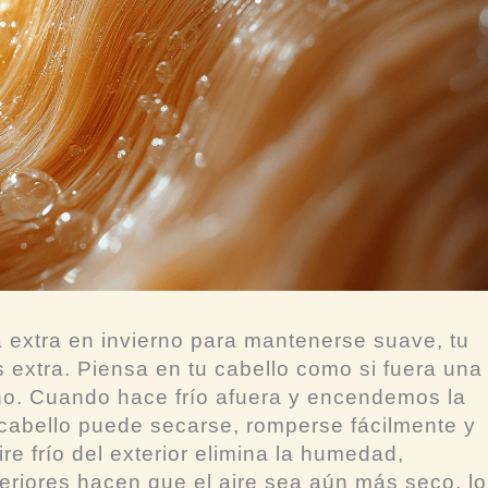
a extra en invierno para mantenerse suave, tu
 extra. Piensa en tu cabello como si fuera una
rno. Cuando hace frío afuera y encendemos la
o cabello puede secarse, romperse fácilmente y
re frío del exterior elimina la humedad,
teriores hacen que el aire sea aún más seco, lo