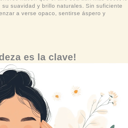
 su suavidad y brillo naturales. Sin suficiente
enzar a verse opaco, sentirse áspero y
deza es la clave!